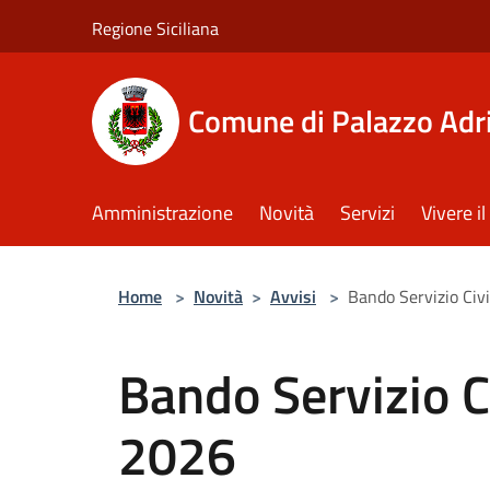
Salta al contenuto principale
Regione Siciliana
Comune di Palazzo Adr
Amministrazione
Novità
Servizi
Vivere 
Home
>
Novità
>
Avvisi
>
Bando Servizio Civ
Bando Servizio C
2026