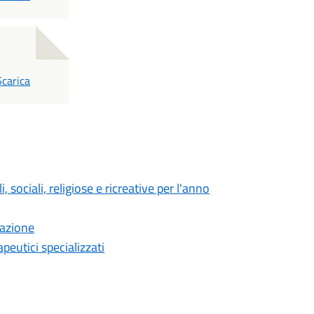
PDF
Scarica
sociali, religiose e ricreative per l'anno
cazione
peutici specializzati