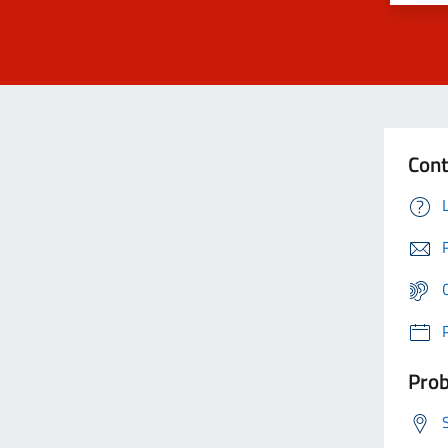
Cont
Prob