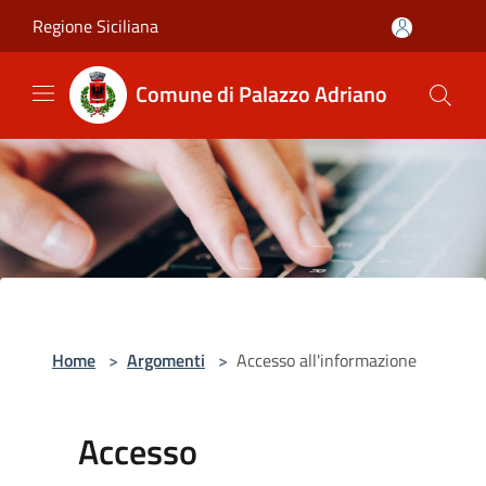
Salta al contenuto principale
Regione Siciliana
Comune di Palazzo Adriano
Home
>
Argomenti
>
Accesso all'informazione
Accesso