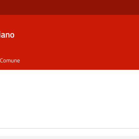
iano
il Comune