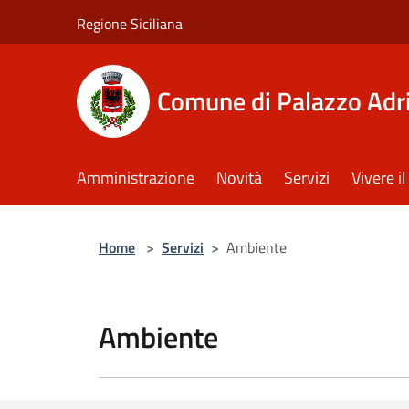
Salta al contenuto principale
Regione Siciliana
Comune di Palazzo Adr
Amministrazione
Novità
Servizi
Vivere 
Home
>
Servizi
>
Ambiente
Ambiente