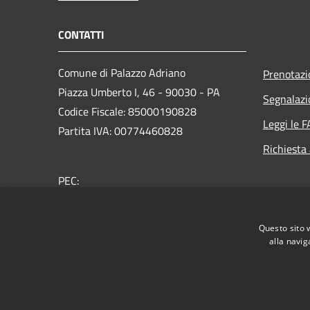
CONTATTI
Comune di Palazzo Adriano
Prenotaz
Piazza Umberto I, 46 - 90030 - PA
Segnalazi
Codice Fiscale: 85000190828
Leggi le 
Partita IVA: 00774460828
Richiesta
PEC:
protocollo@pec.comune.palazzoadriano.pa.it
Centralino Unico: +39 091 8349901
Questo sito 
alla navig
RSS
Accessibilità
Privacy
Cookie
Mappa de