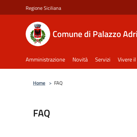
Salta al contenuto principale
Regione Siciliana
Comune di Palazzo Adr
Amministrazione
Novità
Servizi
Vivere 
Home
>
FAQ
FAQ