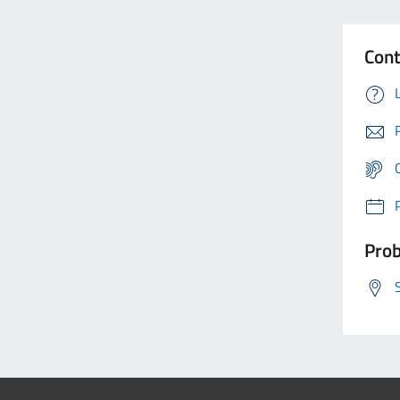
Cont
Prob