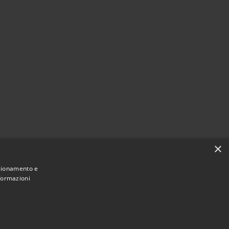
×
nzionamento e
nformazioni
Municipium
Accesso
e di Palazzo Adriano • Powered by
•