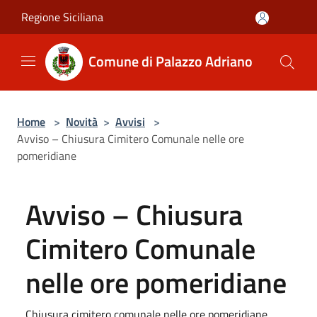
Salta al contenuto principale
Regione Siciliana
Comune di Palazzo Adriano
Home
>
Novità
>
Avvisi
>
Avviso – Chiusura Cimitero Comunale nelle ore
pomeridiane
Avviso – Chiusura
Cimitero Comunale
nelle ore pomeridiane
Chiusura cimitero comunale nelle ore pomeridiane