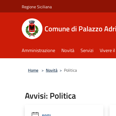
Salta al contenuto principale
Regione Siciliana
Comune di Palazzo Adr
Amministrazione
Novità
Servizi
Vivere 
Home
>
Novità
>
Politica
Avvisi: Politica
AVVISI