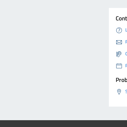
Cont
Prob