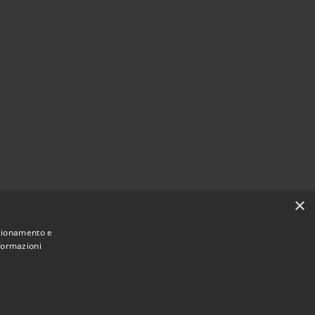
×
nzionamento e
nformazioni
Municipium
Accesso
e di Palazzo Adriano • Powered by
•