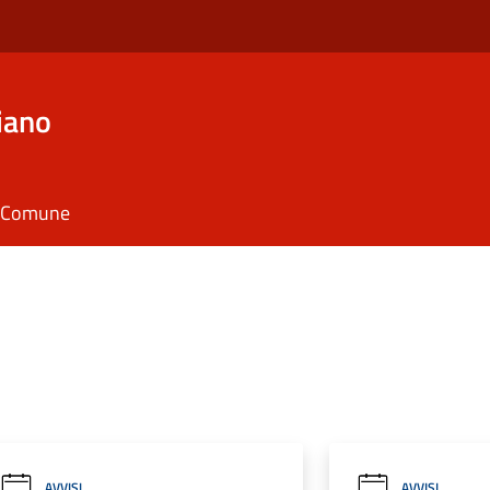
iano
il Comune
AVVISI
AVVISI