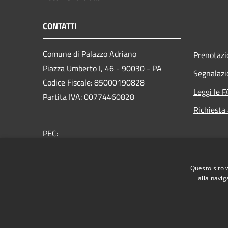
CONTATTI
Comune di Palazzo Adriano
Prenotaz
Piazza Umberto I, 46 - 90030 - PA
Segnalazi
Codice Fiscale: 85000190828
Leggi le 
Partita IVA: 00774460828
Richiesta
PEC:
protocollo@pec.comune.palazzoadriano.pa.it
Centralino Unico: +39 091 8349901
Questo sito 
alla navig
RSS
Accessibilità
Privacy
Cookie
Mappa de