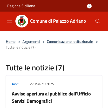
Salta al contenuto principale
Regione Siciliana
Comune di Palazzo Adriano
Home
>
Argomenti
>
Comunicazione istituzionale
>
Tutte le notizie (7)
Tutte le notizie (7)
AVVISI
27 MARZO 2025
Avviso apertura al pubblico dell'Ufficio
Servizi Demografici