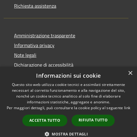
Richiesta assistenza
Amministrazione trasparente
Informativa privacy
Note legali
Dichiarazione di accessibilità
×
Informazioni sui cookie
Questo sito web utilizza cookie tecnici e assimilati strettamente
necessari al corretto funzionamento e alla navigazione del sito,
RSS
Copyright © 2026 • Comune di
nonché un cookie tecnico analitico al solo fine di elaborare
Accessibilità
informazioni statistiche, aggregate e anonime.
Palazzo Adriano • Powered by
Per maggiori dettagli, può consultare la cookie policy al seguente
link
Privacy
Municipium
Accesso
•
Cookie
redazione
RIFIUTA TUTTO
ACCETTA TUTTO
Mappa del sito
Portale dei dipendenti
MOSTRA DETTAGLI