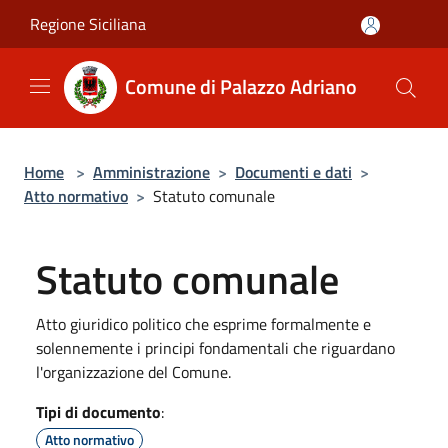
Salta al contenuto principale
Regione Siciliana
Comune di Palazzo Adriano
Home
>
Amministrazione
>
Documenti e dati
>
Atto normativo
>
Statuto comunale
Statuto comunale
Atto giuridico politico che esprime formalmente e
solennemente i principi fondamentali che riguardano
l'organizzazione del Comune.
Tipi di documento
:
Atto normativo