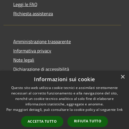
Leggi le FAQ
Richiesta assistenza
Amministrazione trasparente
Informativa privacy
Note legali
Dichiarazione di accessibilità
×
Informazioni sui cookie
Questo sito web utilizza cookie tecnici e assimilati strettamente
necessari al corretto funzionamento e alla navigazione del sito,
RSS
Copyright © 2026 • Comune di
nonché un cookie tecnico analitico al solo fine di elaborare
Accessibilità
informazioni statistiche, aggregate e anonime.
Palazzo Adriano • Powered by
Per maggiori dettagli, può consultare la cookie policy al seguente
link
Privacy
Municipium
Accesso
•
Cookie
redazione
RIFIUTA TUTTO
ACCETTA TUTTO
Mappa del sito